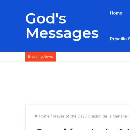
God's
Home
Messages
Priscilla 
Breaking News
Home
/
Prayer of the Day
/
Oración de la Mañana 