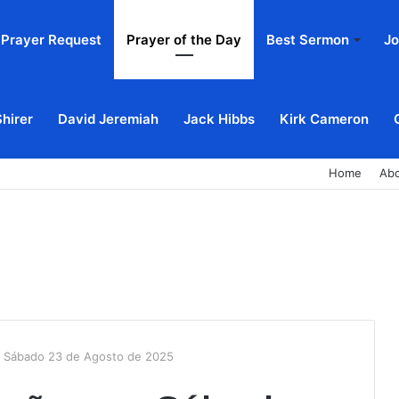
Prayer Request
Prayer of the Day
Best Sermon
Jo
Shirer
David Jeremiah
Jack Hibbs
Kirk Cameron
Home
Ab
– Sábado 23 de Agosto de 2025