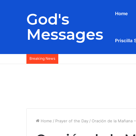
God's
Home
Messages
Priscilla 
Breaking News
Home
/
Prayer of the Day
/
Oración de la Mañana –