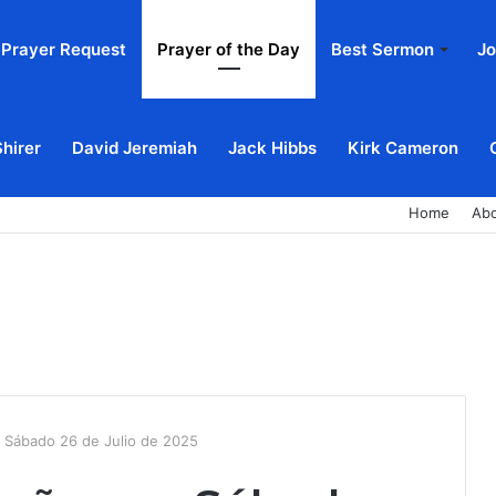
Prayer Request
Prayer of the Day
Best Sermon
Jo
Shirer
David Jeremiah
Jack Hibbs
Kirk Cameron
Home
Ab
 Sábado 26 de Julio de 2025