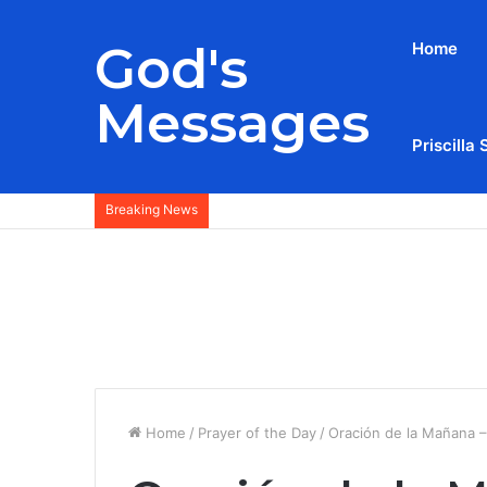
God's
Home
Messages
Priscilla 
Breaking News
Home
/
Prayer of the Day
/
Oración de la Mañana –