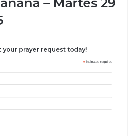
Mañana – Martes 29
5
 your prayer request today!
*
indicates required