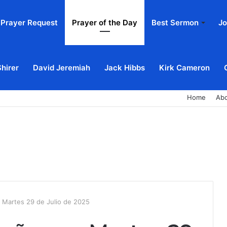
Prayer Request
Prayer of the Day
Best Sermon
Jo
Shirer
David Jeremiah
Jack Hibbs
Kirk Cameron
Home
Ab
 Martes 29 de Julio de 2025