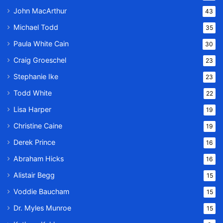
John MacArthur
43
Michael Todd
35
Paula White Cain
30
Craig Groeschel
23
Stephanie Ike
23
Todd White
22
Lisa Harper
19
Christine Caine
19
Derek Prince
16
Abraham Hicks
16
Alistair Begg
15
Voddie Baucham
15
Dr. Myles Munroe
15