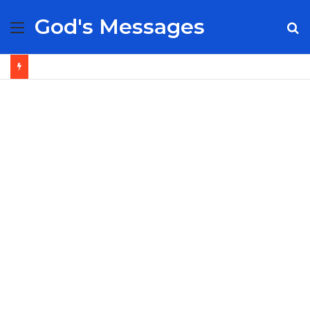
God's Messages
Menu
S
fo