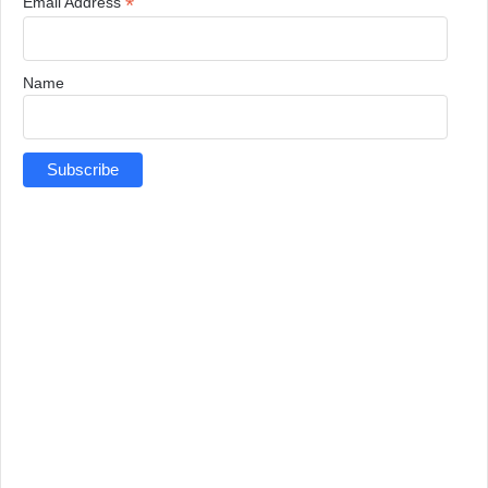
*
Email Address
Name