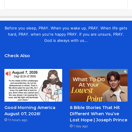
Before you sleep, PRAY. When you wake up, PRAY. When life gets
hard, PRAY. when you're happy PRAY. If you are unsure, PRAY.
God is always with us...
Check Also
Good Morning America
6 Bible Stories That Hit
August 07, 2026!
Different When You’ve
Lost Hope | Joseph Prince
11 hours ago
1 day ago