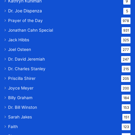
Kathryn Kuhlman
9
Dr. Joe Dispenza
5
Prayer of the Day
978
Jonathan Cahn Special
931
Jack Hibbs
325
Joel Osteen
277
Dr. David Jeremiah
247
Dr. Charles Stanley
215
Priscilla Shirer
205
Joyce Meyer
200
Billy Graham
184
Dr. Bill Winston
153
Sarah Jakes
151
Faith
123