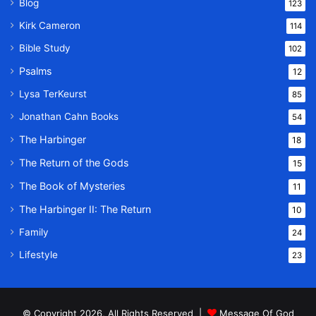
Blog
123
Kirk Cameron
114
Bible Study
102
Psalms
12
Lysa TerKeurst
85
Jonathan Cahn Books
54
The Harbinger
18
The Return of the Gods
15
The Book of Mysteries
11
The Harbinger II: The Return
10
Family
24
Lifestyle
23
© Copyright 2026, All Rights Reserved |
Message Of God