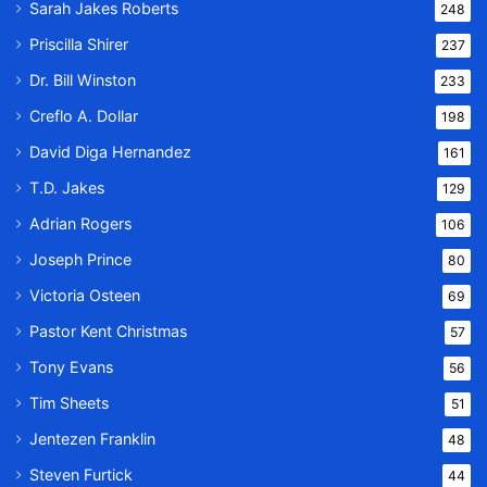
Sarah Jakes Roberts
248
Priscilla Shirer
237
Dr. Bill Winston
233
Creflo A. Dollar
198
David Diga Hernandez
161
T.D. Jakes
129
Adrian Rogers
106
Joseph Prince
80
Victoria Osteen
69
Pastor Kent Christmas
57
Tony Evans
56
Tim Sheets
51
Jentezen Franklin
48
Steven Furtick
44