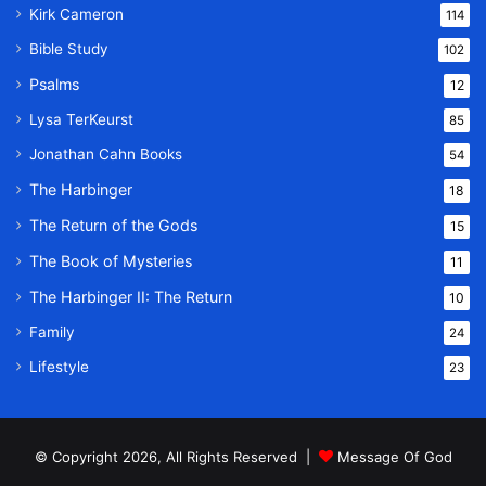
Kirk Cameron
114
Bible Study
102
Psalms
12
Lysa TerKeurst
85
Jonathan Cahn Books
54
The Harbinger
18
The Return of the Gods
15
The Book of Mysteries
11
The Harbinger II: The Return
10
Family
24
Lifestyle
23
© Copyright 2026, All Rights Reserved |
Message Of God