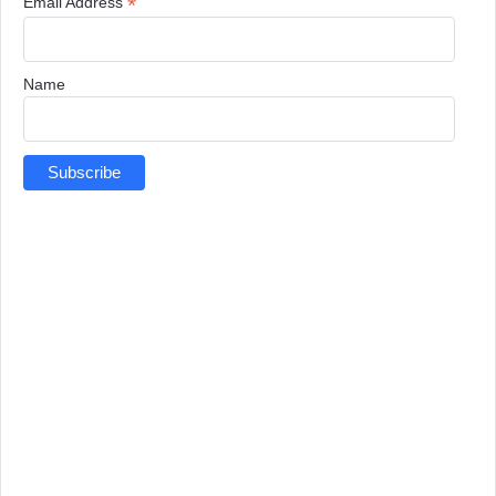
*
Email Address
Name