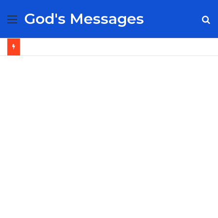
God's Messages
Menu
S
fo