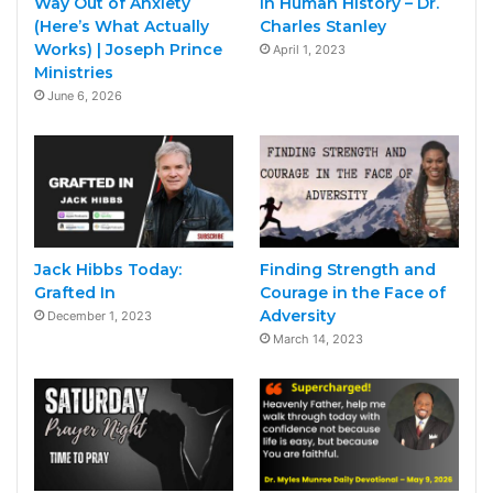
Way Out of Anxiety
in Human History – Dr.
(Here’s What Actually
Charles Stanley
Works) | Joseph Prince
April 1, 2023
Ministries
June 6, 2026
Jack Hibbs Today:
Finding Strength and
Grafted In
Courage in the Face of
Adversity
December 1, 2023
March 14, 2023