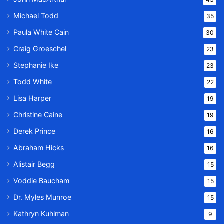
Michael Todd
35
Paula White Cain
30
Craig Groeschel
23
Stephanie Ike
23
Todd White
22
Lisa Harper
19
Christine Caine
19
Derek Prince
16
Abraham Hicks
16
Alistair Begg
15
Voddie Baucham
15
Dr. Myles Munroe
15
Kathryn Kuhlman
9