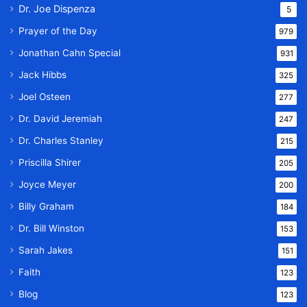
Dr. Joe Dispenza
5
Prayer of the Day
979
Jonathan Cahn Special
931
Jack Hibbs
325
Joel Osteen
277
Dr. David Jeremiah
247
Dr. Charles Stanley
215
Priscilla Shirer
205
Joyce Meyer
200
Billy Graham
184
Dr. Bill Winston
153
Sarah Jakes
151
Faith
123
Blog
123