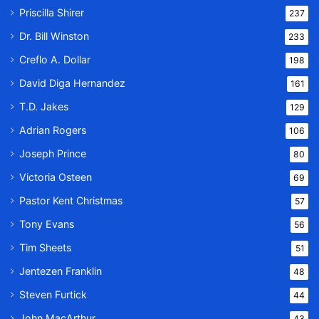
Priscilla Shirer
237
Dr. Bill Winston
233
Creflo A. Dollar
198
David Diga Hernandez
161
T.D. Jakes
129
Adrian Rogers
106
Joseph Prince
80
Victoria Osteen
69
Pastor Kent Christmas
57
Tony Evans
56
Tim Sheets
51
Jentezen Franklin
48
Steven Furtick
44
John MacArthur
43