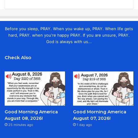
Before you sleep, PRAY. When you wake up, PRAY. When life gets
hard, PRAY. when you're happy PRAY. If you are unsure, PRAY.
God is always with us...
Check Also
Good Morning America
Good Morning America
August 08, 2026!
August 07, 2026!
25 minutes ago
1 day ago