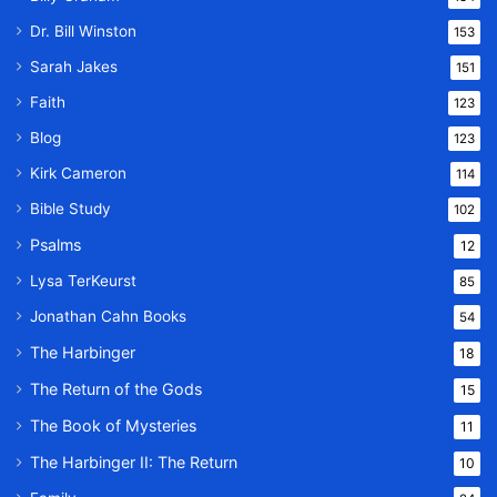
Dr. Bill Winston
153
Sarah Jakes
151
Faith
123
Blog
123
Kirk Cameron
114
Bible Study
102
Psalms
12
Lysa TerKeurst
85
Jonathan Cahn Books
54
The Harbinger
18
The Return of the Gods
15
The Book of Mysteries
11
The Harbinger II: The Return
10