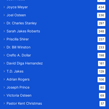
Joyce Meyer
434
Joel Osteen
336
Dr. Charles Stanley
297
Sarah Jakes Roberts
248
Priscilla Shirer
237
Dr. Bill Winston
233
Creflo A. Dollar
198
David Diga Hernandez
161
T.D. Jakes
129
Adrian Rogers
106
Joseph Prince
80
Victoria Osteen
69
Pastor Kent Christmas
57