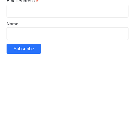
*
Email Address
Name