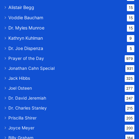
Alistair Begg
15
Voddie Baucham
15
Dr. Myles Munroe
15
Kathryn Kuhlman
9
Dr. Joe Dispenza
5
Prayer of the Day
979
Jonathan Cahn Special
931
Jack Hibbs
325
Joel Osteen
277
Dr. David Jeremiah
247
Dr. Charles Stanley
215
Priscilla Shirer
205
Joyce Meyer
200
Billy Graham
184