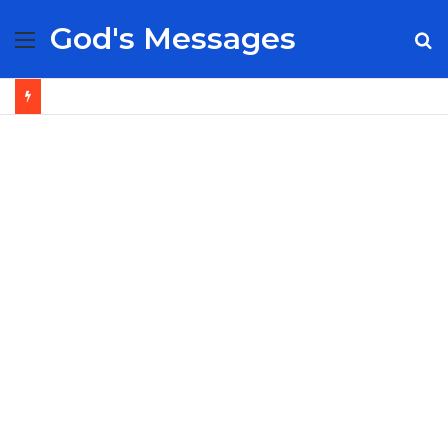
God's Messages
Menu
S
fo