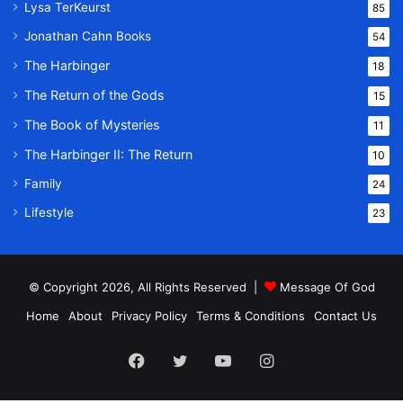
Lysa TerKeurst
85
Jonathan Cahn Books
54
The Harbinger
18
The Return of the Gods
15
The Book of Mysteries
11
The Harbinger II: The Return
10
Family
24
Lifestyle
23
© Copyright 2026, All Rights Reserved |
Message Of God
Home
About
Privacy Policy
Terms & Conditions
Contact Us
Facebook
Twitter
YouTube
Instagram