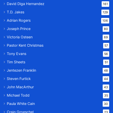
David Diga Hernandez
161
T.D. Jakes
129
Adrian Rogers
106
Joseph Prince
80
Victoria Osteen
69
Pastor Kent Christmas
57
Tony Evans
56
Tim Sheets
51
Jentezen Franklin
48
Steven Furtick
44
John MacArthur
43
Michael Todd
35
Paula White Cain
30
Craig Groeschel
23