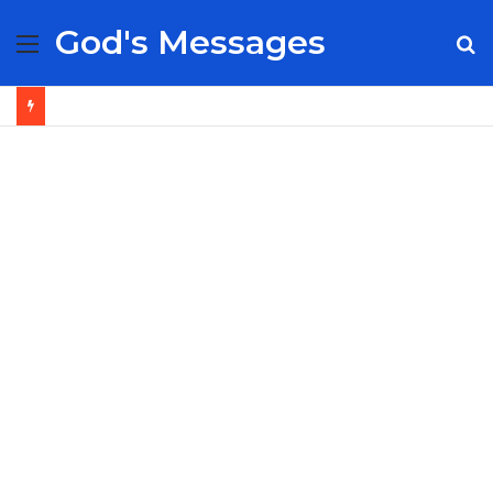
God's Messages
Menu
S
fo