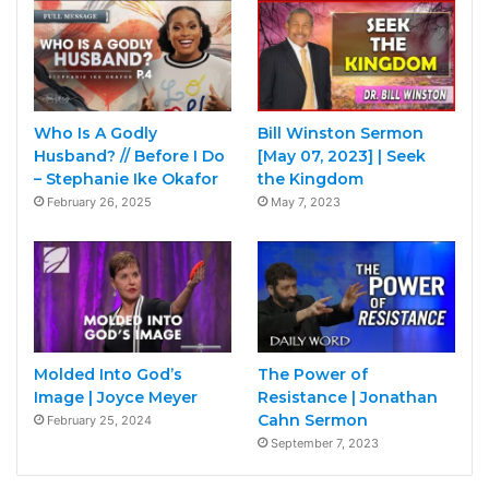
Who Is A Godly
Bill Winston Sermon
Husband? // Before I Do
[May 07, 2023] | Seek
– Stephanie Ike Okafor
the Kingdom
February 26, 2025
May 7, 2023
Molded Into God’s
The Power of
Image | Joyce Meyer
Resistance | Jonathan
Cahn Sermon
February 25, 2024
September 7, 2023