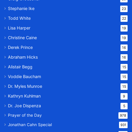
Stephanie Ike
23
Todd White
22
Lisa Harper
19
Christine Caine
19
Derek Prince
16
Abraham Hicks
16
Alistair Begg
15
Voddie Baucham
15
Dr. Myles Munroe
15
Kathryn Kuhlman
9
Dr. Joe Dispenza
5
Prayer of the Day
978
Jonathan Cahn Special
931