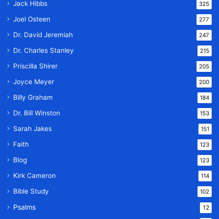
Jack Hibbs
325
Joel Osteen
277
Dr. David Jeremiah
247
Dr. Charles Stanley
215
Priscilla Shirer
205
Joyce Meyer
200
Billy Graham
184
Dr. Bill Winston
153
Sarah Jakes
151
Faith
123
Blog
123
Kirk Cameron
114
Bible Study
102
Psalms
12