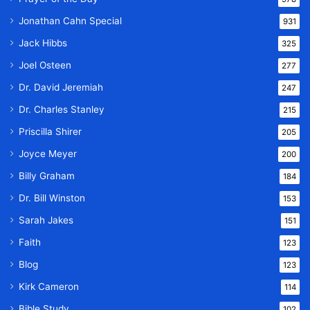
Jonathan Cahn Special
931
Jack Hibbs
325
Joel Osteen
277
Dr. David Jeremiah
247
Dr. Charles Stanley
215
Priscilla Shirer
205
Joyce Meyer
200
Billy Graham
184
Dr. Bill Winston
153
Sarah Jakes
151
Faith
123
Blog
123
Kirk Cameron
114
Bible Study
102