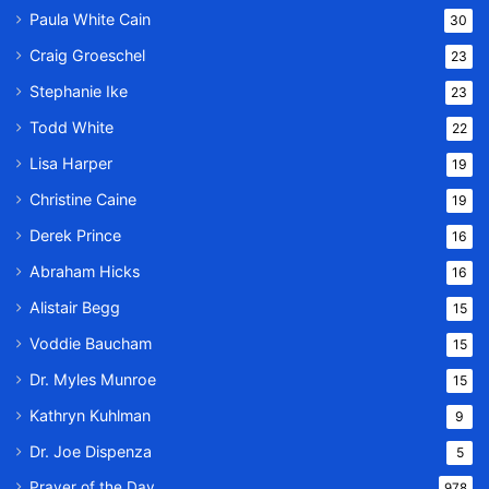
Paula White Cain
30
Craig Groeschel
23
Stephanie Ike
23
Todd White
22
Lisa Harper
19
Christine Caine
19
Derek Prince
16
Abraham Hicks
16
Alistair Begg
15
Voddie Baucham
15
Dr. Myles Munroe
15
Kathryn Kuhlman
9
Dr. Joe Dispenza
5
Prayer of the Day
978