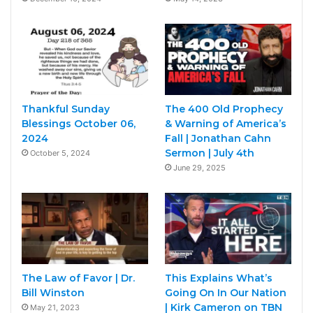
Thankful Sunday
The 400 Old Prophecy
Blessings October 06,
& Warning of America’s
2024
Fall | Jonathan Cahn
Sermon | July 4th
October 5, 2024
June 29, 2025
The Law of Favor | Dr.
This Explains What’s
Bill Winston
Going On In Our Nation
| Kirk Cameron on TBN
May 21, 2023