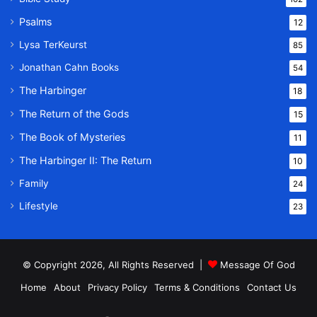
Psalms
12
Lysa TerKeurst
85
Jonathan Cahn Books
54
The Harbinger
18
The Return of the Gods
15
The Book of Mysteries
11
The Harbinger II: The Return
10
Family
24
Lifestyle
23
© Copyright 2026, All Rights Reserved |
Message Of God
Home
About
Privacy Policy
Terms & Conditions
Contact Us