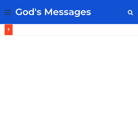
God's Messages
Menu
S
fo