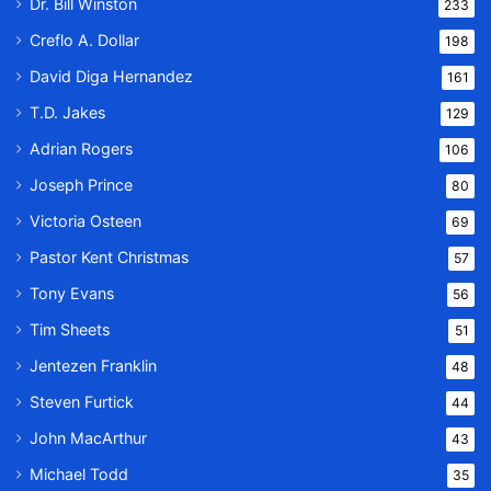
Dr. Bill Winston
233
Creflo A. Dollar
198
David Diga Hernandez
161
T.D. Jakes
129
Adrian Rogers
106
Joseph Prince
80
Victoria Osteen
69
Pastor Kent Christmas
57
Tony Evans
56
Tim Sheets
51
Jentezen Franklin
48
Steven Furtick
44
John MacArthur
43
Michael Todd
35