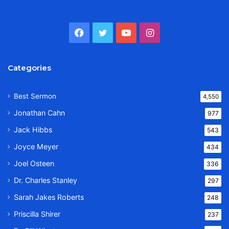
Facebook
Twitter
YouTube
Instagram
Categories
Best Sermon
4,550
Jonathan Cahn
977
Jack Hibbs
543
Joyce Meyer
434
Joel Osteen
336
Dr. Charles Stanley
297
Sarah Jakes Roberts
248
Priscilla Shirer
237