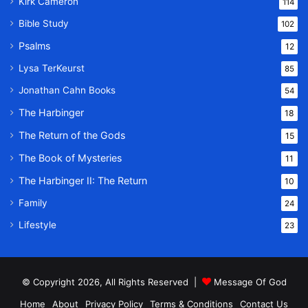
Kirk Cameron
114
Bible Study
102
Psalms
12
Lysa TerKeurst
85
Jonathan Cahn Books
54
The Harbinger
18
The Return of the Gods
15
The Book of Mysteries
11
The Harbinger II: The Return
10
Family
24
Lifestyle
23
© Copyright 2026, All Rights Reserved |
Message Of God
Home
About
Privacy Policy
Terms & Conditions
Contact Us