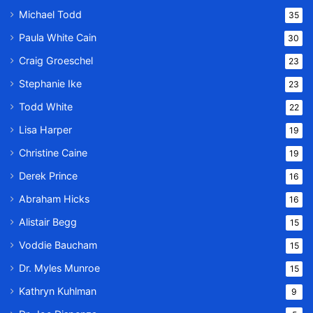
Michael Todd
35
Paula White Cain
30
Craig Groeschel
23
Stephanie Ike
23
Todd White
22
Lisa Harper
19
Christine Caine
19
Derek Prince
16
Abraham Hicks
16
Alistair Begg
15
Voddie Baucham
15
Dr. Myles Munroe
15
Kathryn Kuhlman
9