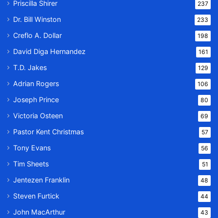
Priscilla Shirer
237
Dr. Bill Winston
233
Creflo A. Dollar
198
David Diga Hernandez
161
T.D. Jakes
129
Adrian Rogers
106
Joseph Prince
80
Victoria Osteen
69
Pastor Kent Christmas
57
Tony Evans
56
Tim Sheets
51
Jentezen Franklin
48
Steven Furtick
44
John MacArthur
43