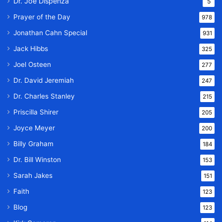
Dr. Joe Dispenza
5
Prayer of the Day
978
Jonathan Cahn Special
931
Jack Hibbs
325
Joel Osteen
277
Dr. David Jeremiah
247
Dr. Charles Stanley
215
Priscilla Shirer
205
Joyce Meyer
200
Billy Graham
184
Dr. Bill Winston
153
Sarah Jakes
151
Faith
123
Blog
123