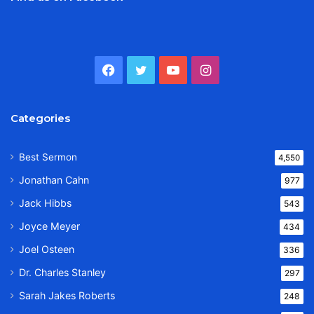
Facebook
Twitter
YouTube
Instagram
Categories
Best Sermon
4,550
Jonathan Cahn
977
Jack Hibbs
543
Joyce Meyer
434
Joel Osteen
336
Dr. Charles Stanley
297
Sarah Jakes Roberts
248