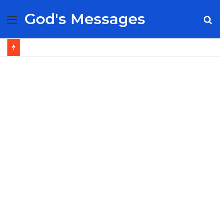
God's Messages
Menu
S
fo