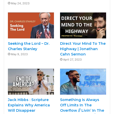
May 24, 2023
Seeking the Lord – Dr.
Direct Your Mind To The
Charles Stanley
Highway | Jonathan
Cahn Sermon
May 9, 2023
April 27, 2023
Jack Hibbs : Scripture
Something Is Always
Explains Why America
Off Limits In The
Will Disappear
Overflow // Livin’ In The